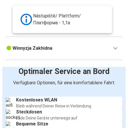
Winnyzja
Stuttgart
Nástupiště/ Plattform/
Winnyzja
Платформа - 1,1a
Winnyzja
Bremen
Winnyzja Zakhidna
Winnyzja
Essen
Optimaler Service an Bord
Winnyzja
Verfügbare Optionen, für eine komfortablere Fahrt:
München
Düsseldorf
Kostenloses WLAN
Winnyzja
Bleib während Deiner Reise in Verbindung
Steckdosen
Lade Deine Geräte unterwegs auf
Winnyzja
Bequeme Sitze
Frankfurt