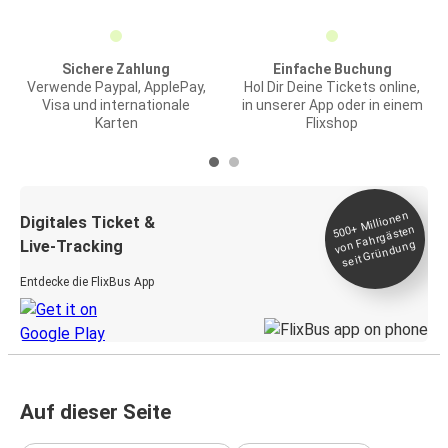
Sichere Zahlung
Einfache Buchung
Verwende Paypal, ApplePay,
Hol Dir Deine Tickets online,
Visa und internationale
in unserer App oder in einem
Karten
Flixshop
Millionen
seit
Digitales Ticket &
500+
von Fahrgästen
Live-Tracking
Gründung
Entdecke die FlixBus App
Auf dieser Seite