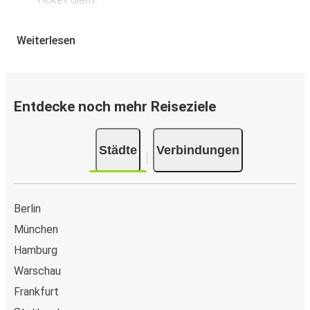
Buchung über die App
Weiterlesen
Lade die FlixBus App aus dem Google Play oder dem
App Store herunter.
Buche und bezahle Deine Fahrt von oder nach
Entdecke noch mehr Reiseziele
Winnyzja in der App.
Du erhältst eine Bestätigungs-E-Mail mit allen
Reisedetails.
Städte
Verbindungen
Verkaufsstellen für Tickets
Kaufe Tickets von oder nach Winnyzja offline bei
Berlin
offiziellen Ticketverkaufsstellen oder FlixShops.
München
Google Assistant
Hamburg
Buche Deine Fahrt von oder nach Winnyzja mit
Warschau
Sprachbefehlen über den Google Assistant.
Frankfurt
An Bord kaufen