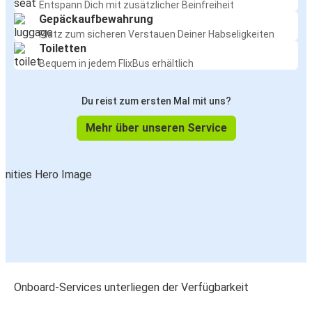
Entspann Dich mit zusätzlicher Beinfreiheit
Gepäckaufbewahrung
Winnyzja
Platz zum sicheren Verstauen Deiner Habseligkeiten
Toiletten
Köln
Bequem in jedem FlixBus erhältlich
Winnyzja
Dresden
Du reist zum ersten Mal mit uns?
Mehr über unseren Service
Danzig
Winnyzja
München
Winnyzja
Dresden
Winnyzja
Onboard-Services unterliegen der Verfügbarkeit
Nürnberg
Winnyzja