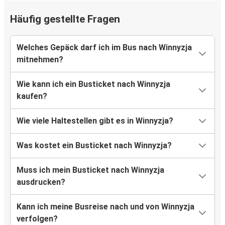
Häufig gestellte Fragen
Winnyzja
Stuttgart
Welches Gepäck darf ich im Bus nach Winnyzja
mitnehmen?
Bremen
Winnyzja
Wie kann ich ein Busticket nach Winnyzja
kaufen?
Dortmund
Winnyzja
Wie viele Haltestellen gibt es in Winnyzja?
Frankfurt
Was kostet ein Busticket nach Winnyzja?
Winnyzja
Muss ich mein Busticket nach Winnyzja
Essen
ausdrucken?
Winnyzja
Kann ich meine Busreise nach und von Winnyzja
Winnyzja
verfolgen?
Düsseldorf