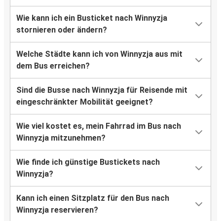
Wie kann ich ein Busticket nach Winnyzja
Köln
stornieren oder ändern?
Winnyzja
Welche Städte kann ich von Winnyzja aus mit
Winnyzja
dem Bus erreichen?
Nürnberg
Sind die Busse nach Winnyzja für Reisende mit
Winnyzja
eingeschränkter Mobilität geeignet?
Dortmund
Wie viel kostet es, mein Fahrrad im Bus nach
Winnyzja
Winnyzja mitzunehmen?
Danzig
Wie finde ich günstige Bustickets nach
Winnyzja?
Kann ich einen Sitzplatz für den Bus nach
Winnyzja reservieren?