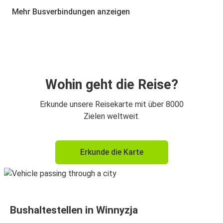
Flughafen Chisinau
Mehr Busverbindungen anzeigen
Krakau
Winnyzja
Winnyzja
Berlin
Wohin geht die Reise?
Flughafen Chisinau
Erkunde unsere Reisekarte mit über 8000
Winnyzja
Zielen weltweit.
Berlin
Erkunde die Karte
Winnyzja
Winnyzja
Krakau
Bushaltestellen in Winnyzja
Chișinău