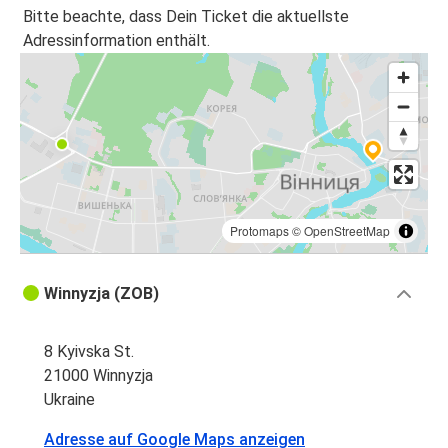
Winnyzja
Bitte beachte, dass Dein Ticket die aktuellste
Adressinformation enthält.
Leipzig
Winnyzja
Hamburg
Winnyzja
Winnyzja
Hamburg
Protomaps
©
OpenStreetMap
Winnyzja
Winnyzja (ZOB)
Hannover
8 Kyivska St.
Winnyzja
21000 Winnyzja
Leipzig
Ukraine
Hannover
Adresse auf Google Maps anzeigen