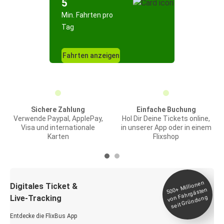
5
Min. Fahrten pro
Tag
Fahrten anzeigen
Sichere Zahlung
Einfache Buchung
Verwende Paypal, ApplePay,
Hol Dir Deine Tickets online,
Visa und internationale
in unserer App oder in einem
Karten
Flixshop
Millionen
seit
Digitales Ticket &
500+
von Fahrgästen
Live-Tracking
Gründung
Entdecke die FlixBus App