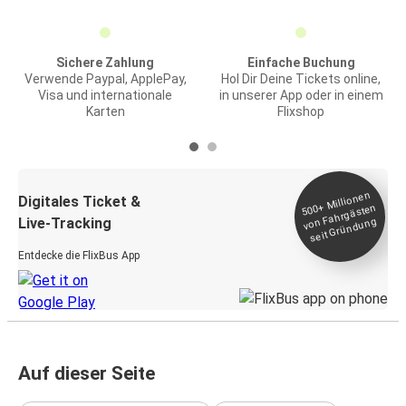
Sichere Zahlung
Einfache Buchung
Verwende Paypal, ApplePay,
Hol Dir Deine Tickets online,
Visa und internationale
in unserer App oder in einem
Karten
Flixshop
Millionen
seit
Digitales Ticket &
500+
von Fahrgästen
Live-Tracking
Gründung
Entdecke die FlixBus App
Auf dieser Seite