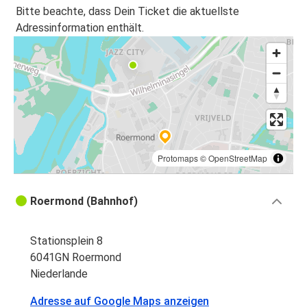
Brüssel
Bitte beachte, dass Dein Ticket die aktuellste
Adressinformation enthält.
Köln
Roermond
Roermond
Amsterdam
Amsterdam
Roermond
Protomaps
©
OpenStreetMap
Roermond
Roermond (Bahnhof)
Köln
Stationsplein 8
Aachen
6041GN Roermond
Roermond
Niederlande
Roermond
Adresse auf Google Maps anzeigen