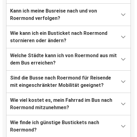
Kann ich meine Busreise nach und von
Bochum
Roermond verfolgen?
Roermond
Wie kann ich ein Busticket nach Roermond
Roermond
stornieren oder ändern?
Bochum
Welche Städte kann ich von Roermond aus mit
Nürnberg
dem Bus erreichen?
Roermond
Sind die Busse nach Roermond für Reisende
Bremen
mit eingeschränkter Mobilität geeignet?
Roermond
Wie viel kostet es, mein Fahrrad im Bus nach
Roermond
Roermond mitzunehmen?
Hamburg
Wie finde ich günstige Bustickets nach
Hamburg
Roermond?
Roermond