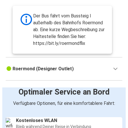
Paris
Dortmund
Der Bus fährt vom Bussteig I
Roermond
außerhalb des Bahnhofs Roermond
ab. Eine kurze Wegbeschreibung zur
Paris
Haltestelle finden Sie hier:
Roermond
https://bit.ly/roermondflix
Roermond
Flughafen Düsseldorf
Roermond (Designer Outlet)
Flughafen Düsseldorf
Roermond
Optimaler Service an Bord
Roermond
Verfügbare Optionen, für eine komfortablere Fahrt:
Aachen
Kostenloses WLAN
Rotterdam
Bleib während Deiner Reise in Verbindung
Roermond