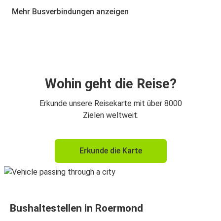
Antwerpen
Mehr Busverbindungen anzeigen
Brüssel
Roermond
Eindhoven
Roermond
Wohin geht die Reise?
Roermond
Erkunde unsere Reisekarte mit über 8000
Essen
Zielen weltweit.
Roermond
Erkunde die Karte
Eindhoven
Essen
Roermond
Bushaltestellen in Roermond
Roermond