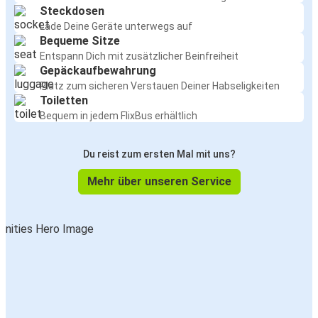
Steckdosen
Lade Deine Geräte unterwegs auf
Frankfurt
Bequeme Sitze
Roermond
Entspann Dich mit zusätzlicher Beinfreiheit
Gepäckaufbewahrung
Roermond
Platz zum sicheren Verstauen Deiner Habseligkeiten
Toiletten
Hannover
Bequem in jedem FlixBus erhältlich
Roermond
Du reist zum ersten Mal mit uns?
Dortmund
Mehr über unseren Service
Hannover
Roermond
Roermond
Lüttich
Roermond
Rotterdam