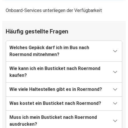
Onboard-Services unterliegen der Verfügbarkeit
Lüttich
Roermond
Häufig gestellte Fragen
Roermond
Luxemburg
Welches Gepäck darf ich im Bus nach
Roermond mitnehmen?
Roermond
Den Haag
Wie kann ich ein Busticket nach Roermond
kaufen?
Den Haag
Roermond
Wie viele Haltestellen gibt es in Roermond?
Luxemburg
Was kostet ein Busticket nach Roermond?
Roermond
Muss ich mein Busticket nach Roermond
Roermond
ausdrucken?
Frankfurt