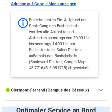
Clermont-Ferrand
Adresse auf Google Maps anzeigen
Clermont-Ferrand
Barcelona
Bitte beachten Sie: Aufgrund der
Schließung des Busbahnhofs
Nizza
werden alle Ankünfte und
Clermont-Ferrand
Abfahrten samstags von 20:00 Uhr
bis sonntags 14:00 Uhr am
Bushaltestelle 'Salins Pasteur'
Grenoble
außerhalb des Busbahnhofs
Clermont-Ferrand
(Boulevard Pasteur, Google Maps:
45.771645, 3.081718) abgewickelt.
Clermont-Ferrand
Grenoble
Nantes
Clermont-Ferrand (Campus des Cézeaux)
Clermont-Ferrand
Clermont-Ferrand
Optimaler Service an Bord
Genf