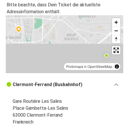
Clermont-Ferrand
Bitte beachte, dass Dein Ticket die aktuellste
Adressinformation enthält.
Clermont-Ferrand
Toulouse
Clermont-Ferrand
Montpellier
Marseille
Clermont-Ferrand
Protomaps
©
OpenStreetMap
Barcelona
Clermont-Ferrand (Busbahnhof)
Clermont-Ferrand
Gare Routière Les Salins
Clermont-Ferrand
Place Gambetta-Les Salins
Nizza
63000 Clermont-Ferrand
Frankreich
Montpellier