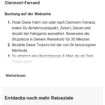
Clermont-Ferrand
Heidelberg
Clermont-Ferrand
Buchung auf der Webseite
Finde Deine Fahrt von oder nach Clermont-Ferrand,
Thiers
indem Du Abfahrtszeitpunkt, Zielort, Datum und
Clermont-Ferrand
Anzahl der Fahrgäste auswählst. Reserviere die
Sitzplätze in Deinem Warenkorb für 30 Minuten.
Clermont-Ferrand
Bezahle Deine Tickets mit der von Dir bevorzugten
Freiburg (i.Br.)
Methode.
Du erhältst eine Bestätigungs-E-Mail, die als Dein
Lüttich
Ticket dient.
Clermont-Ferrand
Buchung über die App
Weiterlesen
Clermont-Ferrand
Lade die FlixBus App aus dem Google Play oder dem
Nürnberg
App Store herunter.
Buche und bezahle Deine Fahrt von oder nach
Zürich
Entdecke noch mehr Reiseziele
Clermont-Ferrand in der App.
Clermont-Ferrand
Du erhältst eine Bestätigungs-E-Mail mit allen