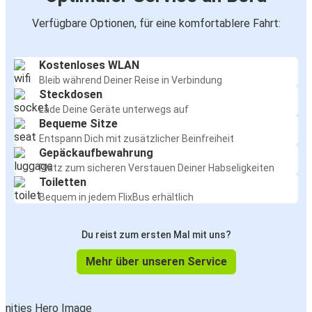
Verfügbare Optionen, für eine komfortablere Fahrt:
Clermont-Ferrand
Annecy
Kostenloses WLAN
Bleib während Deiner Reise in Verbindung
Mailand
Steckdosen
Clermont-Ferrand
Lade Deine Geräte unterwegs auf
Bequeme Sitze
Annecy
Entspann Dich mit zusätzlicher Beinfreiheit
Gepäckaufbewahrung
Clermont-Ferrand
Platz zum sicheren Verstauen Deiner Habseligkeiten
Toiletten
Clermont-Ferrand
Bequem in jedem FlixBus erhältlich
Nantes
Du reist zum ersten Mal mit uns?
Clermont-Ferrand
Flughafen Paris-Charles de Gaulle
Mehr über unseren Service
Clermont-Ferrand
Mailand