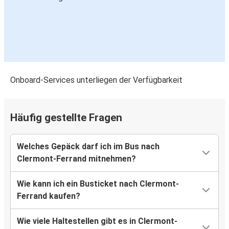
Genf
Clermont-Ferrand
Flughafen Paris-Charles de Gaulle
Clermont-Ferrand
Onboard-Services unterliegen der Verfügbarkeit
Angers
Clermont-Ferrand
Häufig gestellte Fragen
Clermont-Ferrand
Welches Gepäck darf ich im Bus nach
Angers
Clermont-Ferrand mitnehmen?
Clermont-Ferrand
Wie kann ich ein Busticket nach Clermont-
Aix-en-Provence
Ferrand kaufen?
Clermont-Ferrand
Wie viele Haltestellen gibt es in Clermont-
Madrid