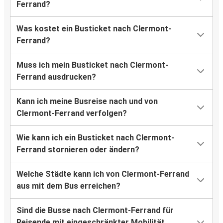
Ferrand?
Clermont-Ferrand
Was kostet ein Busticket nach Clermont-
Amsterdam
Ferrand?
Aix-en-Provence
Muss ich mein Busticket nach Clermont-
Clermont-Ferrand
Ferrand ausdrucken?
Clermont-Ferrand
Kann ich meine Busreise nach und von
Bern
Clermont-Ferrand verfolgen?
Madrid
Wie kann ich ein Busticket nach Clermont-
Clermont-Ferrand
Ferrand stornieren oder ändern?
Straßburg
Welche Städte kann ich von Clermont-Ferrand
Clermont-Ferrand
aus mit dem Bus erreichen?
Bern
Sind die Busse nach Clermont-Ferrand für
Clermont-Ferrand
Reisende mit eingeschränkter Mobilität