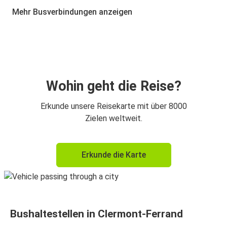
Flughafen Lyon Saint-Exupéry
Mehr Busverbindungen anzeigen
Flughafen Lyon Saint-Exupéry
Clermont-Ferrand
Paris
Clermont-Ferrand
Wohin geht die Reise?
Clermont-Ferrand
Erkunde unsere Reisekarte mit über 8000
Bordeaux
Zielen weltweit.
Bordeaux
Erkunde die Karte
Clermont-Ferrand
Clermont-Ferrand
Marseille
Bushaltestellen in Clermont-Ferrand
Toulouse