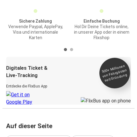
Sichere Zahlung
Einfache Buchung
Verwende Paypal, ApplePay,
Hol Dir Deine Tickets online,
Visa und internationale
in unserer App oder in einem
Karten
Flixshop
Millionen
seit
Digitales Ticket &
500+
von Fahrgästen
Live-Tracking
Gründung
Entdecke die FlixBus App
Auf dieser Seite