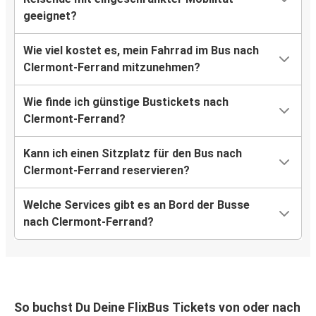
geeignet?
Amsterdam
Clermont-Ferrand
Wie viel kostet es, mein Fahrrad im Bus nach
Clermont-Ferrand mitzunehmen?
Clermont-Ferrand
Straßburg
Wie finde ich günstige Bustickets nach
Clermont-Ferrand?
Clermont-Ferrand
Zürich
Kann ich einen Sitzplatz für den Bus nach
Clermont-Ferrand reservieren?
Clermont-Ferrand
Berlin
Welche Services gibt es an Bord der Busse
nach Clermont-Ferrand?
Clermont-Ferrand
Thiers
Clermont-Ferrand
Stuttgart
So buchst Du Deine FlixBus Tickets von oder nach