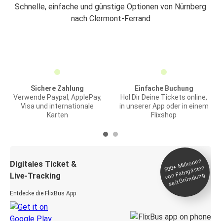
Schnelle, einfache und günstige Optionen von Nürnberg
nach Clermont-Ferrand
Sichere Zahlung
Einfache Buchung
Verwende Paypal, ApplePay,
Hol Dir Deine Tickets online,
Visa und internationale
in unserer App oder in einem
Karten
Flixshop
Millionen
seit
Digitales Ticket &
500+
von Fahrgästen
Live-Tracking
Gründung
Entdecke die FlixBus App