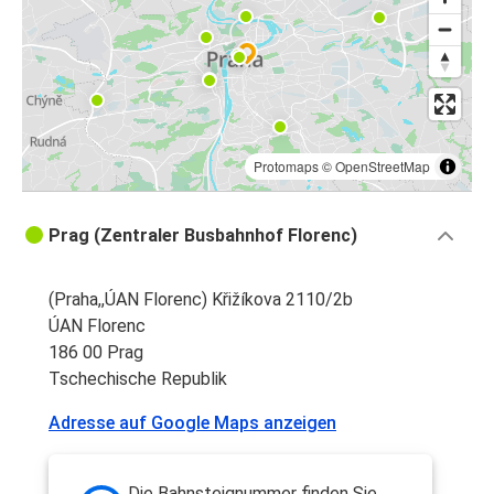
Protomaps
©
OpenStreetMap
Prag (Zentraler Busbahnhof Florenc)
(Praha,,ÚAN Florenc) Křižíkova 2110/2b
ÚAN Florenc
186 00 Prag
Tschechische Republik
Adresse auf Google Maps anzeigen
Die Bahnsteignummer finden Sie