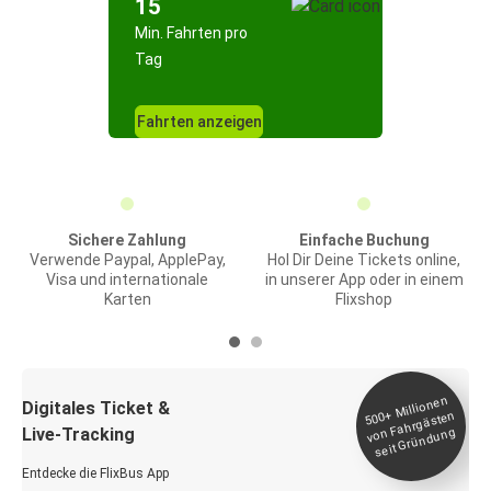
15
Min. Fahrten pro
Tag
Fahrten anzeigen
Sichere Zahlung
Einfache Buchung
Verwende Paypal, ApplePay,
Hol Dir Deine Tickets online,
Visa und internationale
in unserer App oder in einem
Karten
Flixshop
Millionen
seit
Digitales Ticket &
500+
von Fahrgästen
Live-Tracking
Gründung
Entdecke die FlixBus App