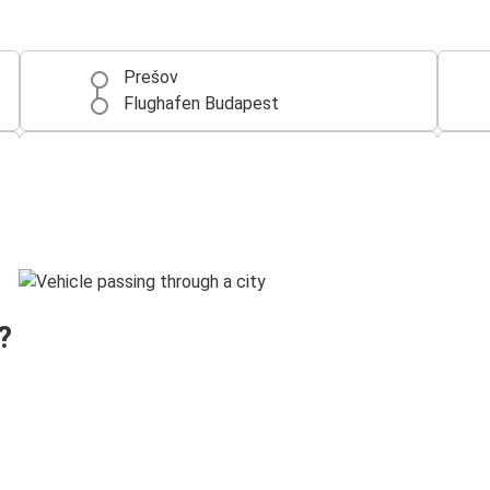
Prešov
Flughafen Budapest
Budapest
Prešov
Prešov
Bratislava
Prešov
?
Prag
Košice
Prešov
Prešov