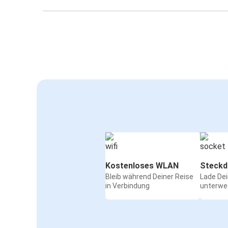
Prešov
Prešov
Berlin (Flughafen)
Prešov
Dortmund
Prešov
Stuttgart
Halle (Saale)
Prešov
Kostenloses WLAN
Steckd
Bleib während Deiner Reise
Lade De
Dresden
in Verbindung
unterwe
Prešov
Leipzig