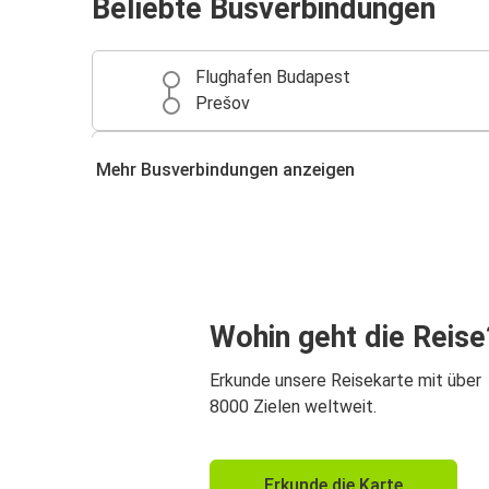
Beliebte Busverbindungen
Flughafen Budapest
Prešov
Prešov
Mehr Busverbindungen anzeigen
Krakau
Prešov
Košice
Poprad (Hohe Tatra)
Wohin geht die Reise
Prešov
Erkunde unsere Reisekarte mit über
Prešov
8000 Zielen weltweit.
Poprad (Hohe Tatra)
Prešov
Erkunde die Karte