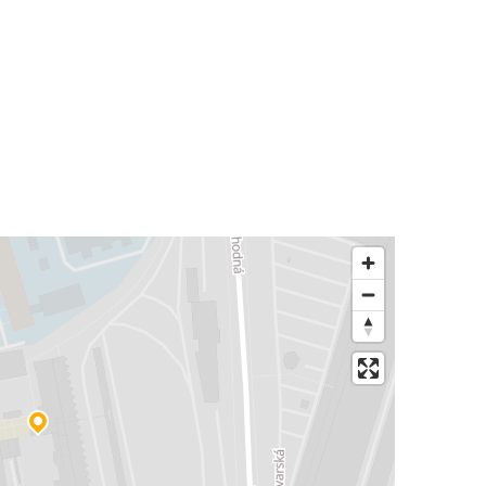
Wien
Prešov
Freiburg (i.Br.)
Berlin
Prešov
Prešov
Zürich
Prešov
Breslau
Memmingen
Prešov
Wangen