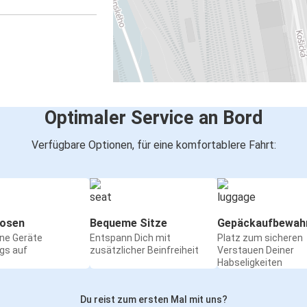
Prešov
Prešov
Kassel
Prešov
Sanok
Optimaler Service an Bord
Prešov
Verfügbare Optionen, für eine komfortablere Fahrt:
Überlingen
Nürnberg
Prešov
osen
Bequeme Sitze
Gepäckaufbewah
ine Geräte
Entspann Dich mit
Platz zum sicheren
Prešov
gs auf
zusätzlicher Beinfreiheit
Verstauen Deiner
Köln
Habseligkeiten
Düsseldorf
Du reist zum ersten Mal mit uns?