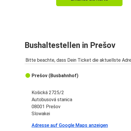
Berlin
München
Prešov
Freiburg (i.Br.)
Bushaltestellen in Prešov
Prešov
Bitte beachte, dass Dein Ticket die aktuellste Adr
Flughafen Wien
Prešov
Prešov (Busbahnhof)
Prešov
Memmingen
Košická 2725/2
Autobusová stanica
Karlsruhe
08001 Prešov
Prešov
Slowakei
Adresse auf Google Maps anzeigen
Kassel