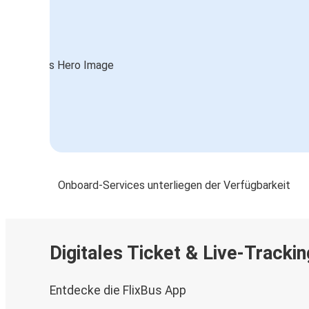
Prešov
Köln
Prešov
Frankfurt
Prešov
Stuttgart
Prešov
Onboard-Services unterliegen der Verfügbarkeit
Prešov
Wangen
Münster
Digitales Ticket & Live-Trackin
Prešov
Entdecke die FlixBus App
Prag