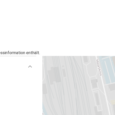
Flughafen Wien
Zürich
Prešov
Wien
Prešov
essinformation enthält.
Breslau
Prešov
Prešov
Dresden
Überlingen
Prešov
Sanok