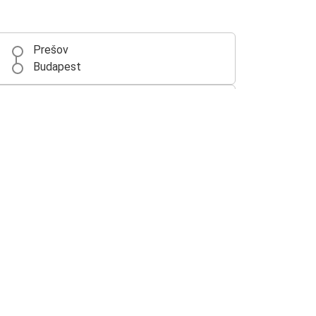
Prešov
Budapest
Krakau
Prešov
Bratislava
Prešov
Prešov
München
Prag
Prešov
Prešov