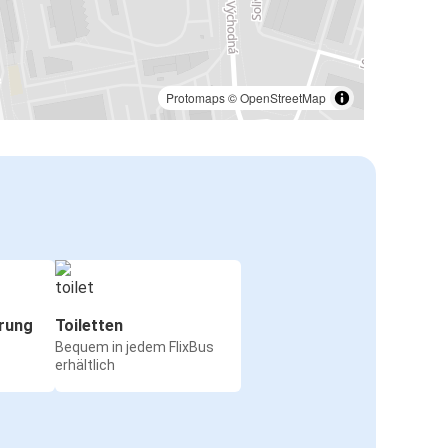
Prešov
Dortmund
Prešov
Protomaps
©
OpenStreetMap
Ulm
Prešov
Heilbronn
Prešov
Osnabrück
Prešov
rung
Toiletten
Bequem in jedem FlixBus
Prešov
erhältlich
Frankfurt
Prešov