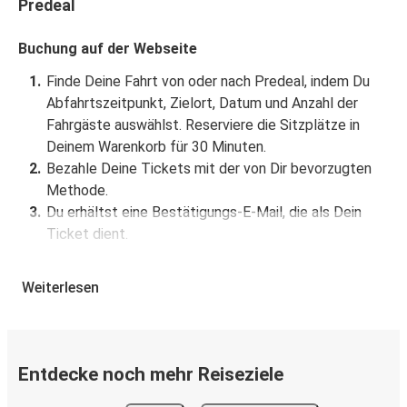
Predeal
Buchung auf der Webseite
Finde Deine Fahrt von oder nach Predeal, indem Du
Abfahrtszeitpunkt, Zielort, Datum und Anzahl der
Fahrgäste auswählst. Reserviere die Sitzplätze in
Deinem Warenkorb für 30 Minuten.
Bezahle Deine Tickets mit der von Dir bevorzugten
Methode.
Du erhältst eine Bestätigungs-E-Mail, die als Dein
Ticket dient.
Buchung über die App
Weiterlesen
Lade die FlixBus App aus dem Google Play oder dem
App Store herunter.
Buche und bezahle Deine Fahrt von oder nach
Entdecke noch mehr Reiseziele
Predeal in der App.
Du erhältst eine Bestätigungs-E-Mail mit allen