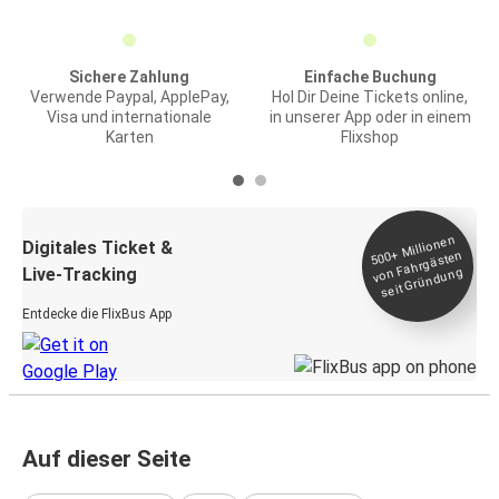
Sichere Zahlung
Einfache Buchung
Verwende Paypal, ApplePay,
Hol Dir Deine Tickets online,
Visa und internationale
in unserer App oder in einem
Karten
Flixshop
Millionen
seit
Digitales Ticket &
500+
von Fahrgästen
Live-Tracking
Gründung
Entdecke die FlixBus App
Auf dieser Seite