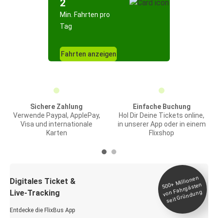
2
Min. Fahrten pro
Tag
Fahrten anzeigen
Sichere Zahlung
Einfache Buchung
Verwende Paypal, ApplePay,
Hol Dir Deine Tickets online,
Visa und internationale
in unserer App oder in einem
Karten
Flixshop
Millionen
seit
Digitales Ticket &
500+
von Fahrgästen
Live-Tracking
Gründung
Entdecke die FlixBus App