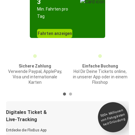
3
Min. Fahrten pro
Tag
Fahrten anzeigen
Sichere Zahlung
Einfache Buchung
Verwende Paypal, ApplePay,
Hol Dir Deine Tickets online,
Visa und internationale
in unserer App oder in einem
Karten
Flixshop
Millionen
seit
Digitales Ticket &
500+
von Fahrgästen
Live-Tracking
Gründung
Entdecke die FlixBus App