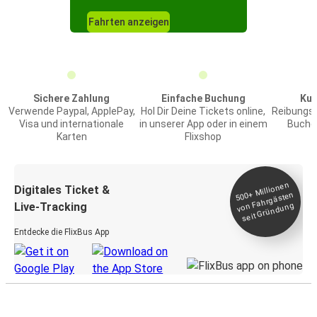
Fahrten anzeigen
Sichere Zahlung
Einfache Buchung
Kun
Verwende Paypal, ApplePay,
Hol Dir Deine Tickets online,
Reibungs
Visa und internationale
in unserer App oder in einem
Buchen
Karten
Flixshop
Millionen
seit
Digitales Ticket &
500+
von Fahrgästen
Live-Tracking
Gründung
Entdecke die FlixBus App