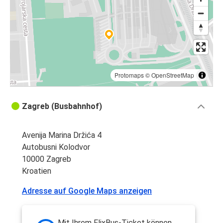
Protomaps
©
OpenStreetMap
Zagreb (Busbahnhof)
Avenija Marina Držića 4
Autobusni Kolodvor
10000 Zagreb
Kroatien
Adresse auf Google Maps anzeigen
Mit Ihrem FlixBus-Ticket können