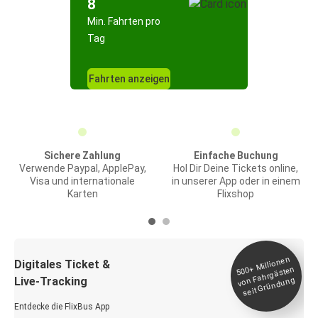
8
Min. Fahrten pro
Tag
Fahrten anzeigen
Sichere Zahlung
Einfache Buchung
Verwende Paypal, ApplePay,
Hol Dir Deine Tickets online,
Visa und internationale
in unserer App oder in einem
Karten
Flixshop
Millionen
seit
Digitales Ticket &
500+
von Fahrgästen
Live-Tracking
Gründung
Entdecke die FlixBus App