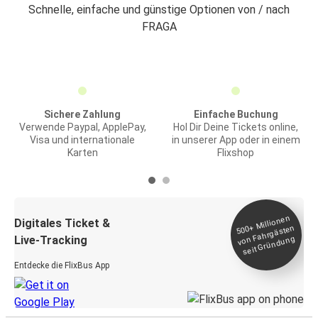
Schnelle, einfache und günstige Optionen von / nach
FRAGA
Sichere Zahlung
Einfache Buchung
Verwende Paypal, ApplePay,
Hol Dir Deine Tickets online,
Visa und internationale
in unserer App oder in einem
Karten
Flixshop
Millionen
seit
Digitales Ticket &
500+
von Fahrgästen
Live-Tracking
Gründung
Entdecke die FlixBus App