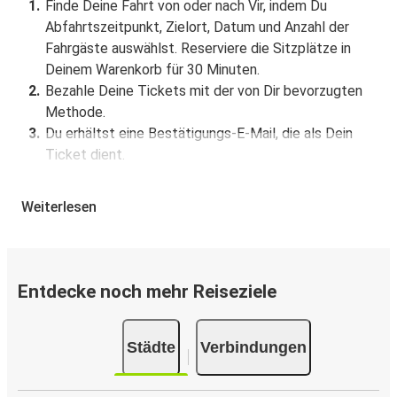
Finde Deine Fahrt von oder nach Vir, indem Du
Abfahrtszeitpunkt, Zielort, Datum und Anzahl der
Fahrgäste auswählst. Reserviere die Sitzplätze in
Deinem Warenkorb für 30 Minuten.
Bezahle Deine Tickets mit der von Dir bevorzugten
Methode.
Du erhältst eine Bestätigungs-E-Mail, die als Dein
Ticket dient.
Buchung über die App
Weiterlesen
Lade die FlixBus App aus dem Google Play oder dem
App Store herunter.
Buche und bezahle Deine Fahrt von oder nach Vir in
Entdecke noch mehr Reiseziele
der App.
Du erhältst eine Bestätigungs-E-Mail mit allen
Reisedetails.
Städte
Verbindungen
Verkaufsstellen für Tickets