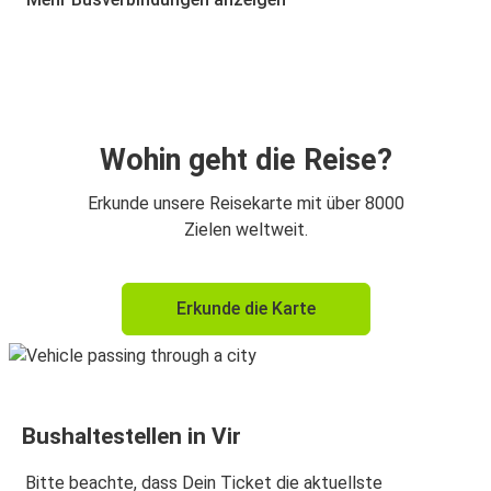
Nin
Vir
Vir
Nin
Wohin geht die Reise?
Vir
Erkunde unsere Reisekarte mit über 8000
Wien
Zielen weltweit.
Wien
Erkunde die Karte
Vir
München
Vir
Bushaltestellen in Vir
Vir
München
Bitte beachte, dass Dein Ticket die aktuellste