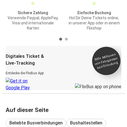
Sichere Zahlung
Einfache Buchung
Verwende Paypal, ApplePay,
Hol Dir Deine Tickets online,
Visa und internationale
in unserer App oder in einem
Karten
Flixshop
Millionen
seit
Digitales Ticket &
500+
von Fahrgästen
Live-Tracking
Gründung
Entdecke die FlixBus App
Auf dieser Seite
Beliebte Busverbindungen
Bushaltestellen