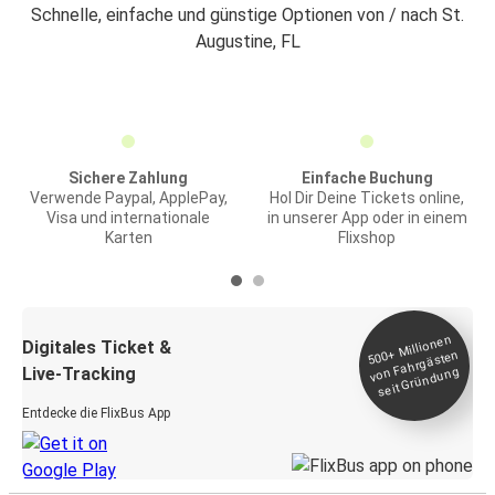
Schnelle, einfache und günstige Optionen von / nach St.
Augustine, FL
Sichere Zahlung
Einfache Buchung
Verwende Paypal, ApplePay,
Hol Dir Deine Tickets online,
Visa und internationale
in unserer App oder in einem
Karten
Flixshop
Millionen
seit
Digitales Ticket &
500+
von Fahrgästen
Live-Tracking
Gründung
Entdecke die FlixBus App