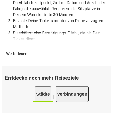
Du Abfahrtszeitpunkt, Zielort, Datum und Anzahl der
Fahrgäste auswählst. Reserviere die Sitzplätze in
Deinem Warenkorb für 30 Minuten.
Bezahle Deine Tickets mit der von Dir bevorzugten
Methode.
Du erhältst eine Bestätigungs-E-Mail, die als Dein
Ticket dient.
Buchung über die App
Weiterlesen
Lade die FlixBus App aus dem Google Play oder dem
App Store herunter.
Buche und bezahle Deine Fahrt von oder nach St.
Entdecke noch mehr Reiseziele
Augustine in der App.
Du erhältst eine Bestätigungs-E-Mail mit allen
Reisedetails.
Städte
Verbindungen
Verkaufsstellen für Tickets
Kaufe Tickets von oder nach St. Augustine offline bei