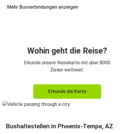
Phoenix-Tempe, AZ
Mehr Busverbindungen anzeigen
Phoenix-Tempe, AZ
Las Vegas, NV
Las Vegas, NV
Phoenix-Tempe, AZ
Wohin geht die Reise?
Flagstaff, AZ
Erkunde unsere Reisekarte mit über 8000
Phoenix-Tempe, AZ
Zielen weltweit.
Phoenix-Tempe, AZ
Erkunde die Karte
Flagstaff, AZ
Phoenix-Tempe, AZ
San Diego, CA
Bushaltestellen in Phoenix-Tempe, AZ
San Diego, CA