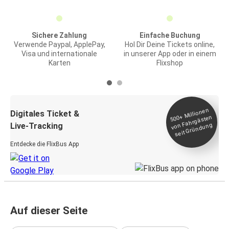
Sichere Zahlung
Einfache Buchung
Verwende Paypal, ApplePay,
Hol Dir Deine Tickets online,
Visa und internationale
in unserer App oder in einem
Karten
Flixshop
Millionen
seit
Digitales Ticket &
500+
von Fahrgästen
Live-Tracking
Gründung
Entdecke die FlixBus App
Auf dieser Seite