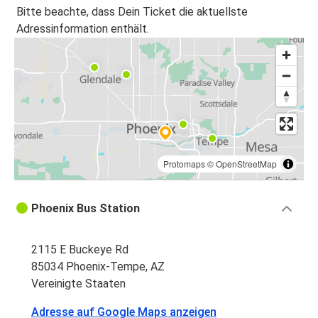
Phoenix-Tempe, AZ
Bitte beachte, dass Dein Ticket die aktuellste
Adressinformation enthält.
Houston, TX
Phoenix-Tempe, AZ
Phoenix-Tempe, AZ
Houston, TX
Protomaps
©
OpenStreetMap
Phoenix Bus Station
2115 E Buckeye Rd
85034 Phoenix-Tempe, AZ
Vereinigte Staaten
Adresse auf Google Maps anzeigen