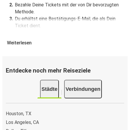
Bezahle Deine Tickets mit der von Dir bevorzugten
Methode.
Du erhältst eine Bestätigungs-E-Mail, die als Dein
Ticket dient.
Buchung über die App
Weiterlesen
Lade die FlixBus App aus dem Google Play oder dem
App Store herunter.
Buche und bezahle Deine Fahrt von oder nach Fort
Entdecke noch mehr Reiseziele
Worth in der App.
Du erhältst eine Bestätigungs-E-Mail mit allen
Reisedetails.
Städte
Verbindungen
Verkaufsstellen für Tickets
Kaufe Tickets von oder nach Fort Worth offline bei
Houston, TX
offiziellen Ticketverkaufsstellen oder FlixShops.
Los Angeles, CA
Google Assistant