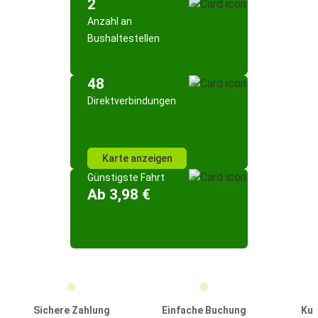
2
Anzahl an
Bushaltestellen
48
Direktverbindungen
Karte anzeigen
Günstigste Fahrt
Ab 3,98 €
Sichere Zahlung
Einfache Buchung
Kun