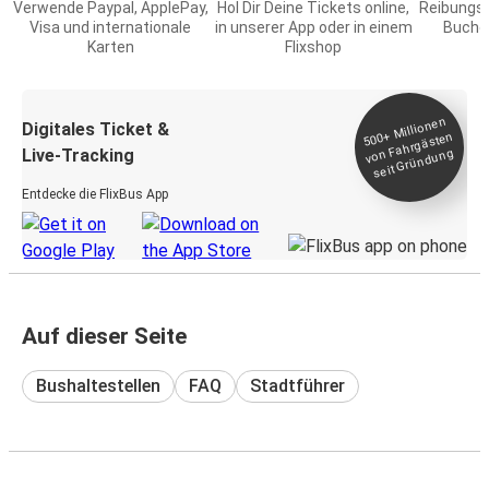
Verwende Paypal, ApplePay,
Hol Dir Deine Tickets online,
Reibungs
Visa und internationale
in unserer App oder in einem
Buchen
Karten
Flixshop
Millionen
seit
Digitales Ticket &
500+
von Fahrgästen
Live-Tracking
Gründung
Entdecke die FlixBus App
Auf dieser Seite
Bushaltestellen
FAQ
Stadtführer