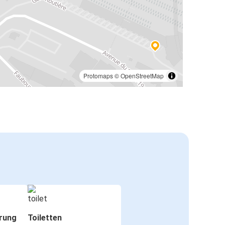
Protomaps
©
OpenStreetMap
rung
Toiletten