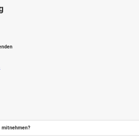
g
enden
rs mitnehmen?