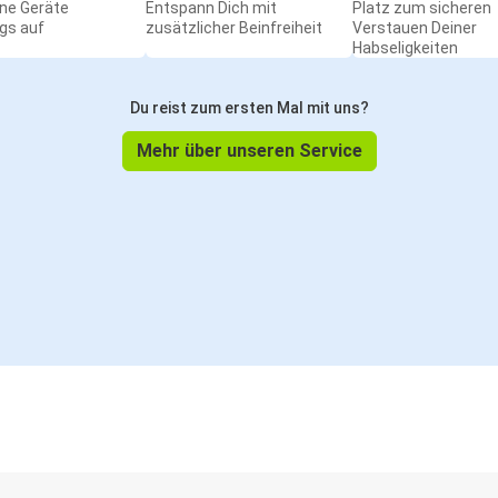
ine Geräte
Entspann Dich mit
Platz zum sicheren
gs auf
zusätzlicher Beinfreiheit
Verstauen Deiner
Habseligkeiten
Du reist zum ersten Mal mit uns?
Mehr über unseren Service