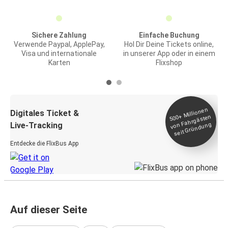
Sichere Zahlung
Einfache Buchung
Verwende Paypal, ApplePay,
Hol Dir Deine Tickets online,
Visa und internationale
in unserer App oder in einem
Karten
Flixshop
Millionen
seit
Digitales Ticket &
500+
von Fahrgästen
Live-Tracking
Gründung
Entdecke die FlixBus App
Auf dieser Seite