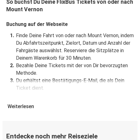
So buchst Du Deine FlixBus Tickets von oder nach
Mount Vernon
Buchung auf der Webseite
Finde Deine Fahrt von oder nach Mount Vernon, indem
Du Abfahrtszeitpunkt, Zielort, Datum und Anzahl der
Fahrgäste auswählst. Reserviere die Sitzplätze in
Deinem Warenkorb für 30 Minuten.
Bezahle Deine Tickets mit der von Dir bevorzugten
Methode.
Du erhältst eine Bestätigungs-E-Mail, die als Dein
Ticket dient.
Buchung über die App
Weiterlesen
Lade die FlixBus App aus dem Google Play oder dem
App Store herunter.
Buche und bezahle Deine Fahrt von oder nach Mount
Entdecke noch mehr Reiseziele
Vernon in der App.