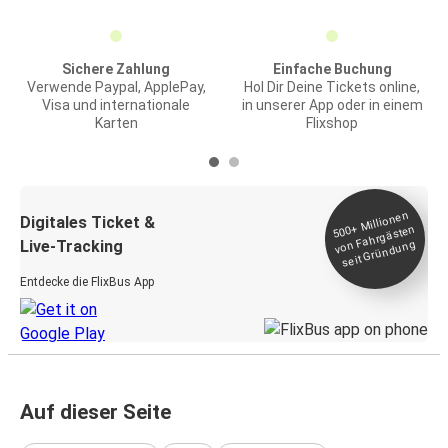
Sichere Zahlung
Einfache Buchung
Verwende Paypal, ApplePay,
Hol Dir Deine Tickets online,
Visa und internationale
in unserer App oder in einem
Karten
Flixshop
Millionen
seit
Digitales Ticket &
500+
von Fahrgästen
Live-Tracking
Gründung
Entdecke die FlixBus App
Auf dieser Seite