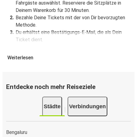
Fahrgäste auswählst. Reserviere die Sitzplätze in
Deinem Warenkorb für 30 Minuten.
Bezahle Deine Tickets mit der von Dir bevorzugten
Methode.
Du erhältst eine Bestätigungs-E-Mail, die als Dein
Ticket dient.
Buchung über die App
Weiterlesen
Lade die FlixBus App aus dem Google Play oder dem
App Store herunter.
Buche und bezahle Deine Fahrt von oder nach
Entdecke noch mehr Reiseziele
Madurai in der App.
Du erhältst eine Bestätigungs-E-Mail mit allen
Reisedetails.
Städte
Verbindungen
Verkaufsstellen für Tickets
Kaufe Tickets von oder nach Madurai offline bei offiziellen
Bengaluru
Ticketverkaufsstellen oder FlixShops.