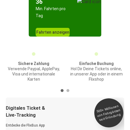
36
Min. Fahrten pro
Tag
Fahrten anzeigen
Sichere Zahlung
Einfache Buchung
Verwende Paypal, ApplePay,
Hol Dir Deine Tickets online,
Visa und internationale
in unserer App oder in einem
Karten
Flixshop
Millionen
seit
Digitales Ticket &
500+
von Fahrgästen
Live-Tracking
Gründung
Entdecke die FlixBus App