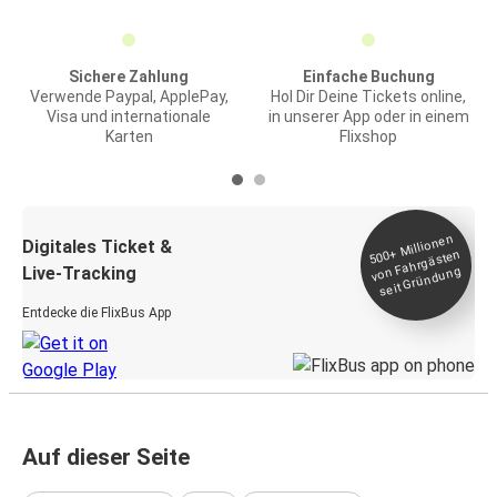
Sichere Zahlung
Einfache Buchung
Verwende Paypal, ApplePay,
Hol Dir Deine Tickets online,
Visa und internationale
in unserer App oder in einem
Karten
Flixshop
Millionen
seit
Digitales Ticket &
500+
von Fahrgästen
Live-Tracking
Gründung
Entdecke die FlixBus App
Auf dieser Seite