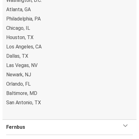
Washington, D.C.
App
Atlanta, GA
Einfach Herunterladen:
Hol Dir die App jetzt aus dem
Philadelphia, PA
App Store oder Google Play.
Chicago, IL
Stressfrei Buchen:
Deine Infos werden gespeichert,
Houston, TX
sodass zukünftige Buchungen ein Klacks sind.
Los Angeles, CA
Digitale Tickets:
Steig einfach mit Deinem digitalen
Ticket ein. Kein Papierkram mehr!
Dallas, TX
Exklusive Rabatte:
Nur in der App gibt's unsere
Las Vegas, NV
besten Deals und Angebote.
Newark, NJ
Bleib im Loop:
Erhalte Echtzeit-Updates für Deine
Orlando, FL
Reisen.
Finde Deinen Bahnhof:
Nutz die App, um ganz easy
Baltimore, MD
zu Deinen Bahnhof navigiert zu werden.
San Antonio, TX
Alles in Einem:
FAQs, Fundbüro Service und
Kundensupport – alles an einem Ort.
Fernbus
Warum von oder nach Jackson mit FlixBus
reisen?