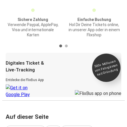
Sichere Zahlung
Einfache Buchung
Verwende Paypal, ApplePay,
Hol Dir Deine Tickets online,
Visa und internationale
in unserer App oder in einem
Karten
Flixshop
Millionen
seit
Digitales Ticket &
500+
von Fahrgästen
Live-Tracking
Gründung
Entdecke die FlixBus App
Auf dieser Seite