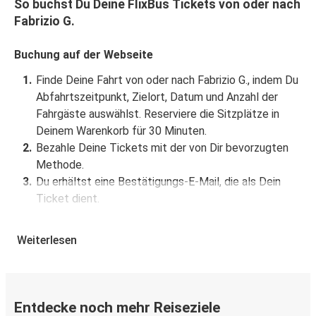
So buchst Du Deine FlixBus Tickets von oder nach
Fabrizio G.
Buchung auf der Webseite
Finde Deine Fahrt von oder nach Fabrizio G., indem Du
Abfahrtszeitpunkt, Zielort, Datum und Anzahl der
Fahrgäste auswählst. Reserviere die Sitzplätze in
Deinem Warenkorb für 30 Minuten.
Bezahle Deine Tickets mit der von Dir bevorzugten
Methode.
Du erhältst eine Bestätigungs-E-Mail, die als Dein
Ticket dient.
Buchung über die App
Weiterlesen
Lade die FlixBus App aus dem Google Play oder dem
App Store herunter.
Buche und bezahle Deine Fahrt von oder nach Fabrizio
Entdecke noch mehr Reiseziele
G. in der App.