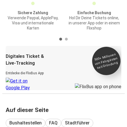
Sichere Zahlung
Einfache Buchung
Verwende Paypal, ApplePay,
Hol Dir Deine Tickets online,
Visa und internationale
in unserer App oder in einem
Karten
Flixshop
Millionen
seit
Digitales Ticket &
500+
von Fahrgästen
Live-Tracking
Gründung
Entdecke die FlixBus App
Auf dieser Seite
Bushaltestellen
FAQ
Stadtführer