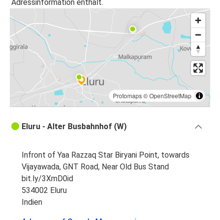
Adressinformation enthält.
Protomaps
©
OpenStreetMap
Eluru - Alter Busbahnhof (W)
Infront of Yaa Razzaq Star Biryani Point, towards
Vijayawada, GNT Road, Near Old Bus Stand
bit.ly/3XmD0id
534002 Eluru
Indien