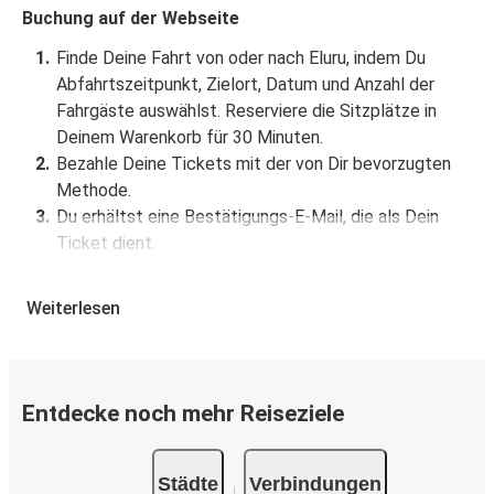
Buchung auf der Webseite
Finde Deine Fahrt von oder nach Eluru, indem Du
Abfahrtszeitpunkt, Zielort, Datum und Anzahl der
Fahrgäste auswählst. Reserviere die Sitzplätze in
Deinem Warenkorb für 30 Minuten.
Bezahle Deine Tickets mit der von Dir bevorzugten
Methode.
Du erhältst eine Bestätigungs-E-Mail, die als Dein
Ticket dient.
Buchung über die App
Weiterlesen
Lade die FlixBus App aus dem Google Play oder dem
App Store herunter.
Buche und bezahle Deine Fahrt von oder nach Eluru in
Entdecke noch mehr Reiseziele
der App.
Du erhältst eine Bestätigungs-E-Mail mit allen
Reisedetails.
Städte
Verbindungen