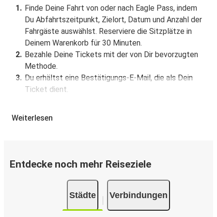
Finde Deine Fahrt von oder nach Eagle Pass, indem
Du Abfahrtszeitpunkt, Zielort, Datum und Anzahl der
Fahrgäste auswählst. Reserviere die Sitzplätze in
Deinem Warenkorb für 30 Minuten.
Bezahle Deine Tickets mit der von Dir bevorzugten
Methode.
Du erhältst eine Bestätigungs-E-Mail, die als Dein
Ticket dient.
Buchung über die App
Weiterlesen
Lade die FlixBus App aus dem Google Play oder dem
App Store herunter.
Buche und bezahle Deine Fahrt von oder nach Eagle
Entdecke noch mehr Reiseziele
Pass in der App.
Du erhältst eine Bestätigungs-E-Mail mit allen
Reisedetails.
Städte
Verbindungen
Verkaufsstellen für Tickets