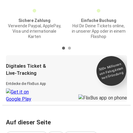
Sichere Zahlung
Einfache Buchung
Verwende Paypal, ApplePay,
Hol Dir Deine Tickets online,
Visa und internationale
in unserer App oder in einem
Karten
Flixshop
Millionen
seit
Digitales Ticket &
500+
von Fahrgästen
Live-Tracking
Gründung
Entdecke die FlixBus App
Auf dieser Seite