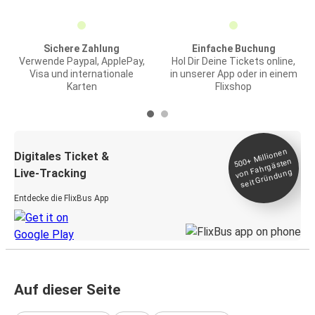
Sichere Zahlung
Einfache Buchung
Verwende Paypal, ApplePay,
Hol Dir Deine Tickets online,
Visa und internationale
in unserer App oder in einem
Karten
Flixshop
Millionen
seit
Digitales Ticket &
500+
von Fahrgästen
Live-Tracking
Gründung
Entdecke die FlixBus App
Auf dieser Seite