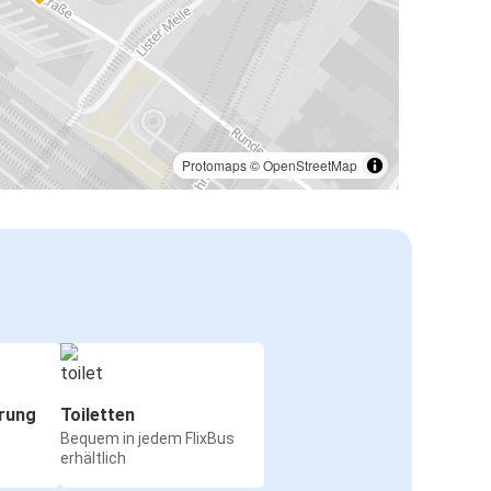
Protomaps
©
OpenStreetMap
rung
Toiletten
Bequem in jedem FlixBus
erhältlich