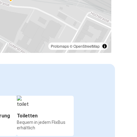
Protomaps
©
OpenStreetMap
rung
Toiletten
Bequem in jedem FlixBus
erhältlich