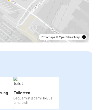
Protomaps
©
OpenStreetMap
rung
Toiletten
Bequem in jedem FlixBus
erhältlich