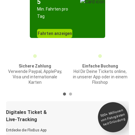
5
Min. Fahrten pro
Tag
Fahrten anzeigen
Sichere Zahlung
Einfache Buchung
Verwende Paypal, ApplePay,
Hol Dir Deine Tickets online,
Visa und internationale
in unserer App oder in einem
Karten
Flixshop
Millionen
seit
Digitales Ticket &
500+
von Fahrgästen
Live-Tracking
Gründung
Entdecke die FlixBus App