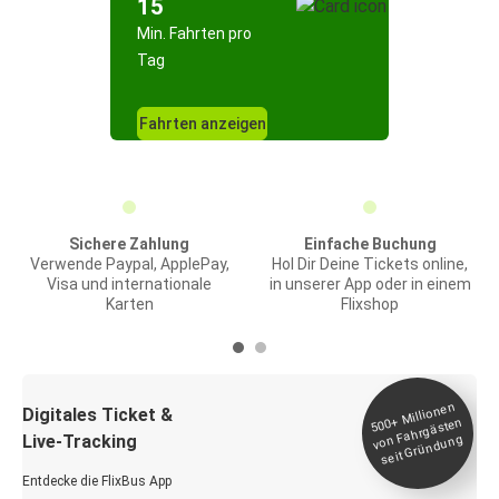
15
Min. Fahrten pro
Tag
Fahrten anzeigen
Sichere Zahlung
Einfache Buchung
Verwende Paypal, ApplePay,
Hol Dir Deine Tickets online,
Visa und internationale
in unserer App oder in einem
Karten
Flixshop
Millionen
seit
Digitales Ticket &
500+
von Fahrgästen
Live-Tracking
Gründung
Entdecke die FlixBus App