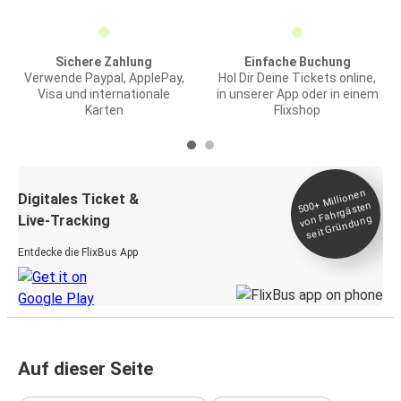
Sichere Zahlung
Einfache Buchung
Verwende Paypal, ApplePay,
Hol Dir Deine Tickets online,
Visa und internationale
in unserer App oder in einem
Karten
Flixshop
Millionen
seit
Digitales Ticket &
500+
von Fahrgästen
Live-Tracking
Gründung
Entdecke die FlixBus App
Auf dieser Seite