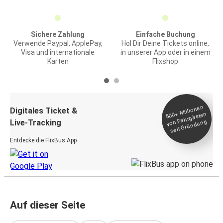
Sichere Zahlung
Einfache Buchung
Verwende Paypal, ApplePay,
Hol Dir Deine Tickets online,
Visa und internationale
in unserer App oder in einem
Karten
Flixshop
Millionen
seit
Digitales Ticket &
500+
von Fahrgästen
Live-Tracking
Gründung
Entdecke die FlixBus App
Auf dieser Seite