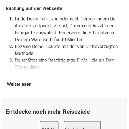
Buchung auf der Webseite
Finde Deine Fahrt von oder nach Tercan, indem Du
Abfahrtszeitpunkt, Zielort, Datum und Anzahl der
Fahrgäste auswählst. Reserviere die Sitzplätze in
Deinem Warenkorb für 30 Minuten.
Bezahle Deine Tickets mit der von Dir bevorzugten
Methode.
Du erhältst eine Bestätigungs-E-Mail, die als Dein
Ticket dient.
Buchung über die App
Weiterlesen
Lade die FlixBus App aus dem Google Play oder dem
App Store herunter.
Buche und bezahle Deine Fahrt von oder nach Tercan
Entdecke noch mehr Reiseziele
in der App.
Du erhältst eine Bestätigungs-E-Mail mit allen
Reisedetails.