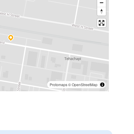
Protomaps
©
OpenStreetMap