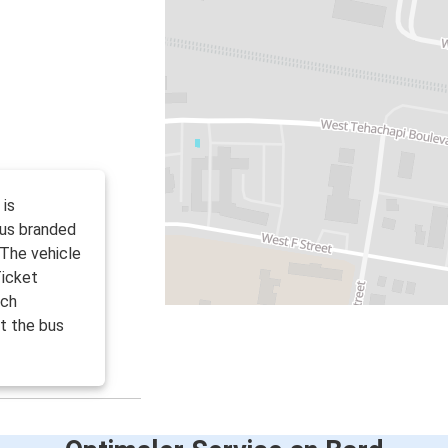
 is
Bus branded
. The vehicle
Ticket
ach
t the bus