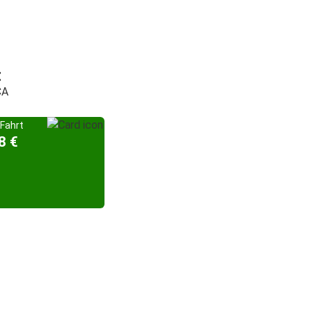
t
CA
Fahrt
8 €