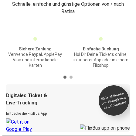
Schnelle, einfache und günstige Optionen von / nach
Ratina
Sichere Zahlung
Einfache Buchung
Verwende Paypal, ApplePay,
Hol Dir Deine Tickets online,
Visa und internationale
in unserer App oder in einem
Karten
Flixshop
Millionen
seit
Digitales Ticket &
500+
von Fahrgästen
Live-Tracking
Gründung
Entdecke die FlixBus App