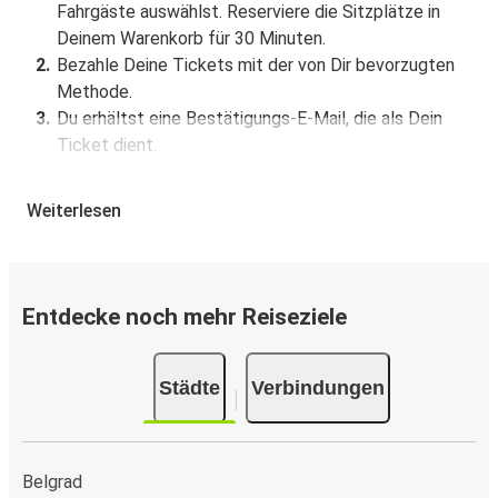
Fahrgäste auswählst. Reserviere die Sitzplätze in
Deinem Warenkorb für 30 Minuten.
Bezahle Deine Tickets mit der von Dir bevorzugten
Methode.
Du erhältst eine Bestätigungs-E-Mail, die als Dein
Ticket dient.
Buchung über die App
Weiterlesen
Lade die FlixBus App aus dem Google Play oder dem
App Store herunter.
Buche und bezahle Deine Fahrt von oder nach Ratina
Entdecke noch mehr Reiseziele
in der App.
Du erhältst eine Bestätigungs-E-Mail mit allen
Reisedetails.
Städte
Verbindungen
Verkaufsstellen für Tickets
Kaufe Tickets von oder nach Ratina offline bei offiziellen
Belgrad
Ticketverkaufsstellen oder FlixShops.