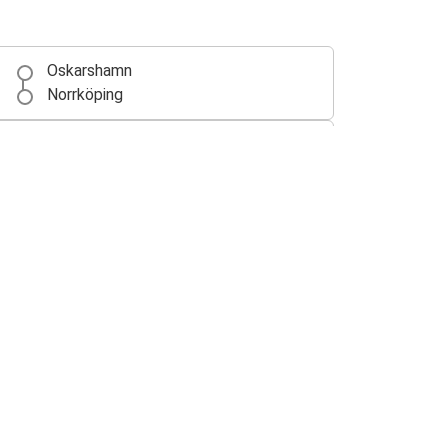
Oskarshamn
Norrköping
Norrköping
Oskarshamn
Oskarshamn
Hamburg