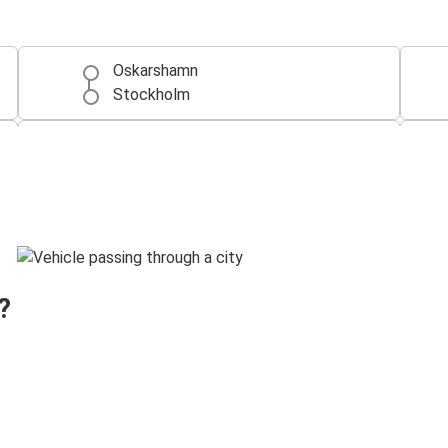
Oskarshamn
Stockholm
Flughafen Stockholm Arlanda
Oskarshamn
Kalmar
Oskarshamn
?