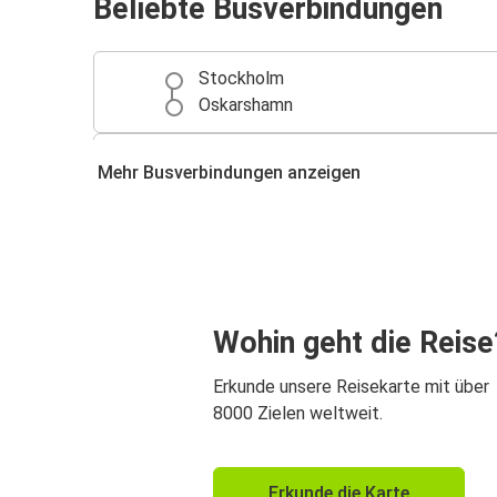
Beliebte Busverbindungen
Stockholm
Oskarshamn
Oskarshamn
Mehr Busverbindungen anzeigen
Flughafen Stockholm Arlanda
Oskarshamn
Kalmar
Hamburg
Wohin geht die Reise
Oskarshamn
Erkunde unsere Reisekarte mit über
8000 Zielen weltweit.
Erkunde die Karte