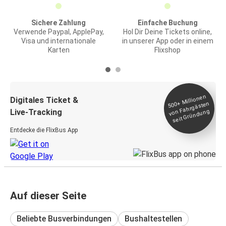
Sichere Zahlung
Einfache Buchung
Verwende Paypal, ApplePay,
Hol Dir Deine Tickets online,
Visa und internationale
in unserer App oder in einem
Karten
Flixshop
Millionen
seit
Digitales Ticket &
500+
von Fahrgästen
Live-Tracking
Gründung
Entdecke die FlixBus App
Auf dieser Seite
Beliebte Busverbindungen
Bushaltestellen