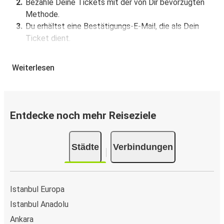
Bezahle Deine Tickets mit der von Dir bevorzugten
Methode.
Du erhältst eine Bestätigungs-E-Mail, die als Dein
Ticket dient.
Buchung über die App
Weiterlesen
Lade die FlixBus App aus dem Google Play oder dem
App Store herunter.
Buche und bezahle Deine Fahrt von oder nach Ordu in
Entdecke noch mehr Reiseziele
der App.
Du erhältst eine Bestätigungs-E-Mail mit allen
Reisedetails.
Städte
Verbindungen
Verkaufsstellen für Tickets
Kaufe Tickets von oder nach Ordu offline bei offiziellen
Istanbul Europa
Ticketverkaufsstellen oder FlixShops.
Istanbul Anadolu
Google Assistant
Ankara