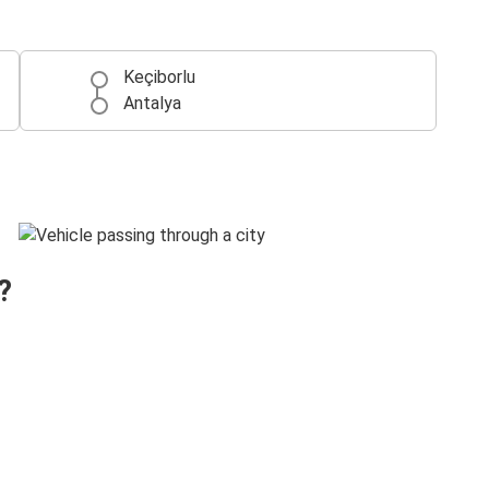
Keçiborlu
Antalya
?