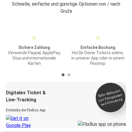
Schnelle, einfache und günstige Optionen von / nach
Gruža
Sichere Zahlung
Einfache Buchung
Verwende Paypal, ApplePay,
Hol Dir Deine Tickets online,
Visa und internationale
in unserer App oder in einem
Karten
Flixshop
Millionen
seit
Digitales Ticket &
500+
von Fahrgästen
Live-Tracking
Gründung
Entdecke die FlixBus App