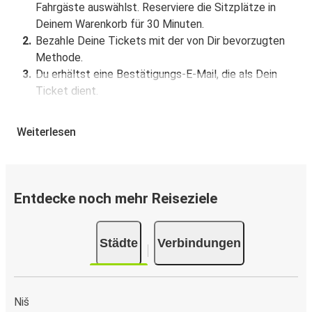
Fahrgäste auswählst. Reserviere die Sitzplätze in
Deinem Warenkorb für 30 Minuten.
Bezahle Deine Tickets mit der von Dir bevorzugten
Methode.
Du erhältst eine Bestätigungs-E-Mail, die als Dein
Ticket dient.
Buchung über die App
Weiterlesen
Lade die FlixBus App aus dem Google Play oder dem
App Store herunter.
Buche und bezahle Deine Fahrt von oder nach Gruža in
Entdecke noch mehr Reiseziele
der App.
Du erhältst eine Bestätigungs-E-Mail mit allen
Reisedetails.
Städte
Verbindungen
Verkaufsstellen für Tickets
Kaufe Tickets von oder nach Gruža offline bei offiziellen
Niš
Ticketverkaufsstellen oder FlixShops.