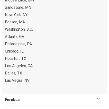
Moose Lake, MN
App
Sandstone, MN
Einfach Herunterladen:
Hol Dir die App jetzt aus dem
New York, NY
App Store oder Google Play.
Boston, MA
Stressfrei Buchen:
Deine Infos werden gespeichert,
Washington, D.C.
sodass zukünftige Buchungen ein Klacks sind.
Atlanta, GA
Digitale Tickets:
Steig einfach mit Deinem digitalen
Ticket ein. Kein Papierkram mehr!
Philadelphia, PA
Exklusive Rabatte:
Nur in der App gibt's unsere
Chicago, IL
besten Deals und Angebote.
Houston, TX
Bleib im Loop:
Erhalte Echtzeit-Updates für Deine
Los Angeles, CA
Reisen.
Finde Deinen Bahnhof:
Nutz die App, um ganz easy
Dallas, TX
zu Deinen Bahnhof navigiert zu werden.
Las Vegas, NV
Alles in Einem:
FAQs, Fundbüro Service und
Kundensupport – alles an einem Ort.
Fernbus
Warum von oder nach Forest Lake mit FlixBus
reisen?