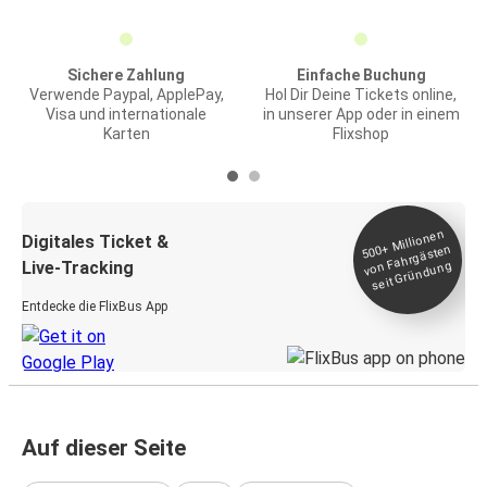
Sichere Zahlung
Einfache Buchung
Verwende Paypal, ApplePay,
Hol Dir Deine Tickets online,
Visa und internationale
in unserer App oder in einem
Karten
Flixshop
Millionen
seit
Digitales Ticket &
500+
von Fahrgästen
Live-Tracking
Gründung
Entdecke die FlixBus App
Auf dieser Seite