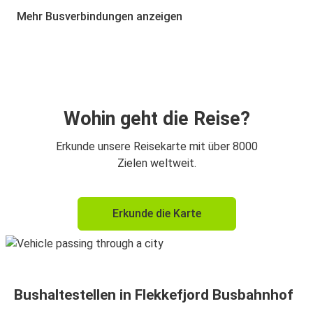
Flekkefjord Busbahnhof
Mehr Busverbindungen anzeigen
Flekkefjord Busbahnhof
Sandnes
Bergen
Flekkefjord Busbahnhof
Wohin geht die Reise?
Erkunde unsere Reisekarte mit über 8000
Zielen weltweit.
Erkunde die Karte
Bushaltestellen in Flekkefjord Busbahnhof