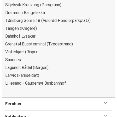
Skjelsvik Kreuzung (Porsgrunn)
Mach Dein Reisen easy mit der FlixBus & FlixTrain
Drammen Bangeløkka
App
Tønsberg Sem E18 (Aulerød Pendlerparkplatz)
Einfach Herunterladen:
Hol Dir die App jetzt aus dem
Tangen (Kragerø)
App Store oder Google Play.
Bahnhof Lysaker
Stressfrei Buchen:
Deine Infos werden gespeichert,
sodass zukünftige Buchungen ein Klacks sind.
Grenstøl Bussterminal (Tvedestrand)
Digitale Tickets:
Steig einfach mit Deinem digitalen
Vinterkjær (Risør)
Ticket ein. Kein Papierkram mehr!
Sandnes
Exklusive Rabatte:
Nur in der App gibt's unsere
Lagunen Rådal (Bergen)
besten Deals und Angebote.
Bleib im Loop:
Erhalte Echtzeit-Updates für Deine
Larvik (Farriseidet)
Reisen.
Lillesand - Gaupemyr Busbahnhof
Finde Deinen Bahnhof:
Nutz die App, um ganz easy
zu Deinen Bahnhof navigiert zu werden.
Alles in Einem:
FAQs, Fundbüro Service und
Fernbus
Kundensupport – alles an einem Ort.
Entdecken