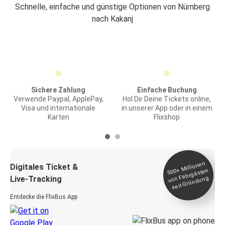
Schnelle, einfache und günstige Optionen von Nürnberg
nach Kakanj
Sichere Zahlung
Einfache Buchung
Verwende Paypal, ApplePay,
Hol Dir Deine Tickets online,
Visa und internationale
in unserer App oder in einem
Karten
Flixshop
Millionen
seit
Digitales Ticket &
500+
von Fahrgästen
Live-Tracking
Gründung
Entdecke die FlixBus App