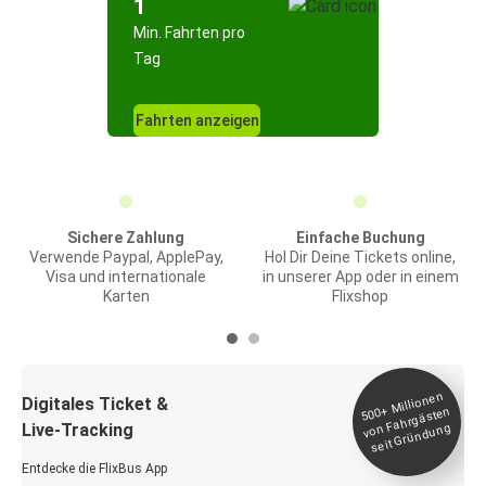
1
Min. Fahrten pro
Tag
Fahrten anzeigen
Sichere Zahlung
Einfache Buchung
Verwende Paypal, ApplePay,
Hol Dir Deine Tickets online,
Visa und internationale
in unserer App oder in einem
Karten
Flixshop
Millionen
seit
Digitales Ticket &
500+
von Fahrgästen
Live-Tracking
Gründung
Entdecke die FlixBus App