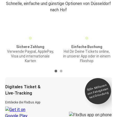
Schnelle, einfache und günstige Optionen von Düsseldorf
nach Hof
Sichere Zahlung
Einfache Buchung
Verwende Paypal, ApplePay,
Hol Dir Deine Tickets online,
Visa und internationale
in unserer App oder in einem
Karten
Flixshop
Millionen
seit
Digitales Ticket &
500+
von Fahrgästen
Live-Tracking
Gründung
Entdecke die FlixBus App