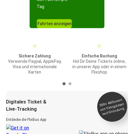
Tag
Fahrten anzeigen
Sichere Zahlung
Einfache Buchung
Verwende Paypal, ApplePay,
Hol Dir Deine Tickets online,
Visa und internationale
in unserer App oder in einem
Karten
Flixshop
Millionen
seit
Digitales Ticket &
500+
von Fahrgästen
Live-Tracking
Gründung
Entdecke die FlixBus App