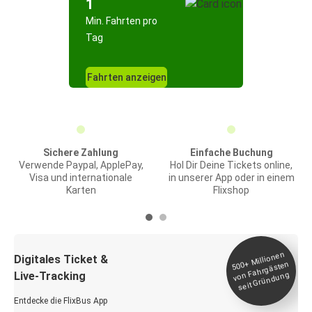
1
Min. Fahrten pro
Tag
Fahrten anzeigen
Sichere Zahlung
Einfache Buchung
Verwende Paypal, ApplePay,
Hol Dir Deine Tickets online,
Visa und internationale
in unserer App oder in einem
Karten
Flixshop
Millionen
seit
Digitales Ticket &
500+
von Fahrgästen
Live-Tracking
Gründung
Entdecke die FlixBus App