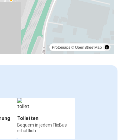
Protomaps
©
OpenStreetMap
rung
Toiletten
Bequem in jedem FlixBus
erhältlich