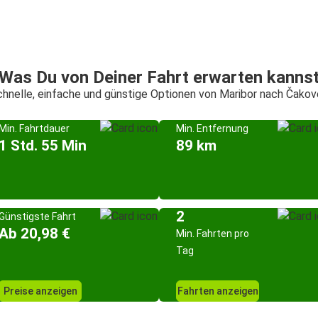
Was Du von Deiner Fahrt erwarten kanns
hnelle, einfache und günstige Optionen von Maribor nach Čako
Min. Fahrtdauer
Min. Entfernung
1 Std. 55 Min
89 km
2
Günstigste Fahrt
Ab 20,98 €
Min. Fahrten pro
Tag
Preise anzeigen
Fahrten anzeigen