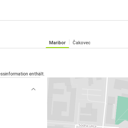
Maribor
Čakovec
essinformation enthält.