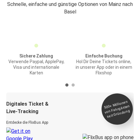
Schnelle, einfache und günstige Optionen von Mainz nach
Basel
Sichere Zahlung
Einfache Buchung
Verwende Paypal, ApplePay,
Hol Dir Deine Tickets online,
Visa und internationale
in unserer App oder in einem
Karten
Flixshop
Millionen
seit
Digitales Ticket &
500+
von Fahrgästen
Live-Tracking
Gründung
Entdecke die FlixBus App