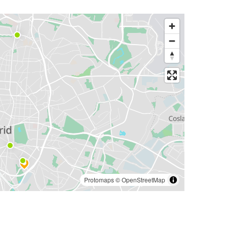
Protomaps
©
OpenStreetMap