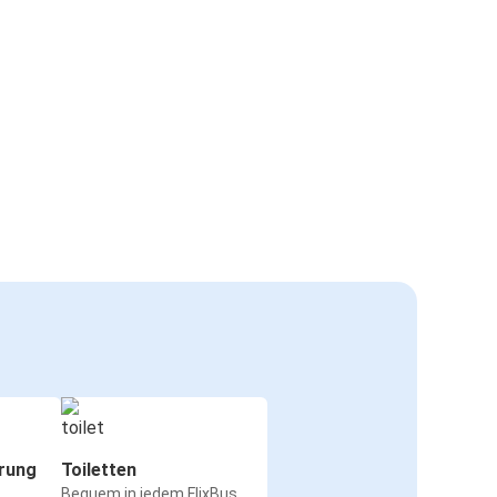
rung
Toiletten
Bequem in jedem FlixBus