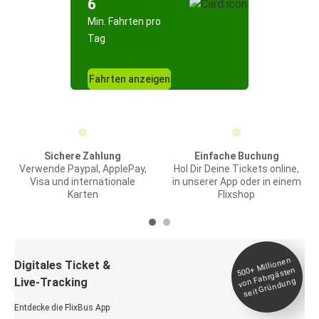
6
Min. Fahrten pro
Tag
Fahrten anzeigen
Sichere Zahlung
Einfache Buchung
Verwende Paypal, ApplePay,
Hol Dir Deine Tickets online,
Visa und internationale
in unserer App oder in einem
Karten
Flixshop
Millionen
seit
Digitales Ticket &
500+
von Fahrgästen
Live-Tracking
Gründung
Entdecke die FlixBus App